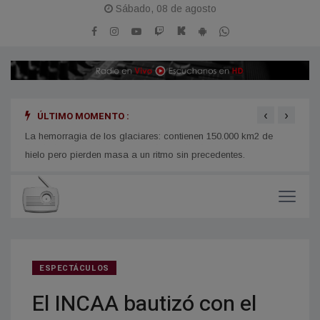
Sábado, 08 de agosto
‹
›
ÚLTIMO MOMENTO :
El Pi
Un muerto y varios heridos tras un choque múltiple en
Mendoza: dos autos cayeron de un puente
La hemorragia de los glaciares: contienen 150.000 km2 de
hielo pero pierden masa a un ritmo sin precedentes.
ESPECTÁCULOS
El INCAA bautizó con el