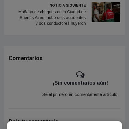
NOTICIA SIGUIENTE
Mañana de choques en la Ciudad de
Buenos Aires: hubo seis accidentes
y dos conductores huyeron
Comentarios
¡Sin comentarios aún!
Se el primero en comentar este artículo.
Deja tu comentario