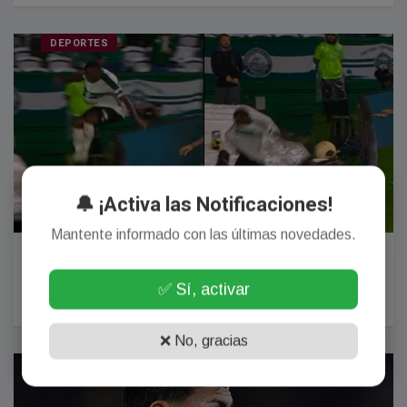
DEPORTES
🔔 ¡Activa las Notificaciones!
Mantente informado con las últimas novedades.
Video: saltó una valla publicitaria, cayó a los
vestuarios, se lesionó y encima le anularon el gol
✅ Sí, activar
09 Agosto, 2026
❌ No, gracias
DEPORTES